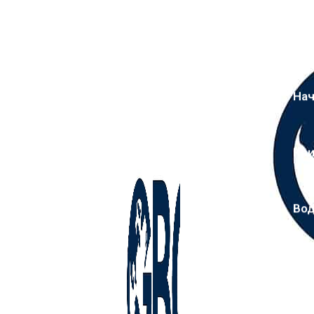
На
Кр
Во