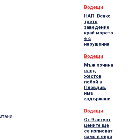
Водещи
НАП: Всяко
трето
заведение
край морето
е с
нарушения
Водещи
Мъж почина
след
жесток
побой в
Пловдив,
има
задържани
Водещи
итане
От 9 август
цените ще
се изписват
само в евро