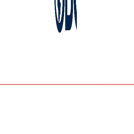
Четвъртък,
Август 6,
2026
27.7
София