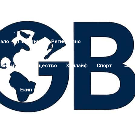
чало
Политика
Регионално
иминално
Общество
Хайлайф
Спорт
дещи
Екип