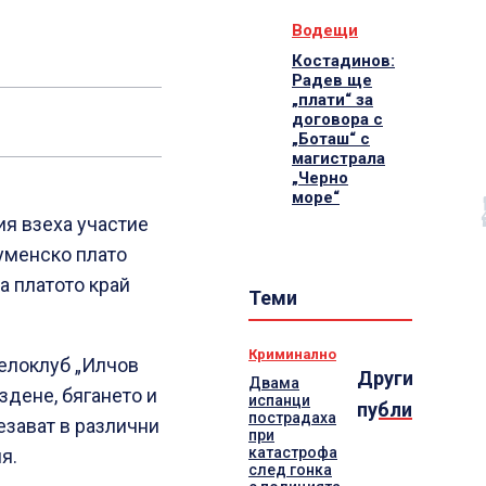
Водещи
Костадинов:
Радев ще
„плати“ за
договора с
„Боташ“ с
магистрала
„Черно
море“
ия взеха участие
уменско плато
а платото край
Теми
Криминално
Велоклуб „Илчов
Други
Двама
здене, бягането и
испанци
публикации
пострадаха
езават в различни
при
катастрофа
я.
след гонка