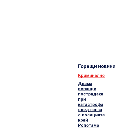
Горещи новини
Криминално
Двама
испанци
пострадаха
при
катастрофа
след гонка
с полицията
край
Ропотамо