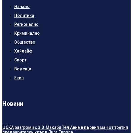
Начало
Политика
Регионално
Криминално
Общество
Хайлайф
Спорт
Водещи
Екип
Новини
ЦСКА разгроми с 3:0 Макаби Тел Авив в първия мач от третия
предварителен кръг в Лига Европа.