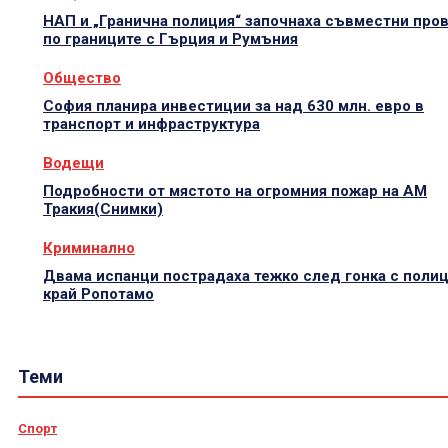
НАП и „Гранична полиция“ започнаха съвместни про
по границите с Гърция и Румъния
Общество
София планира инвестиции за над 630 млн. евро в
транспорт и инфраструктура
Водещи
Подробности от мястото на огромния пожар на АМ
Тракия(Снимки)
Криминално
Двама испанци пострадаха тежко след гонка с поли
край Ропотамо
Теми
Спорт