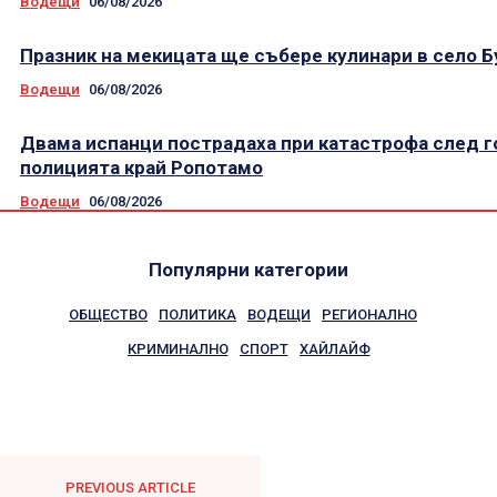
Водещи
06/08/2026
Празник на мекицата ще събере кулинари в село 
Водещи
06/08/2026
Двама испанци пострадаха при катастрофа след г
полицията край Ропотамо
Водещи
06/08/2026
Популярни категории
ОБЩЕСТВО
ПОЛИТИКА
ВОДЕЩИ
РЕГИОНАЛНО
КРИМИНАЛНО
СПОРТ
ХАЙЛАЙФ
PREVIOUS ARTICLE