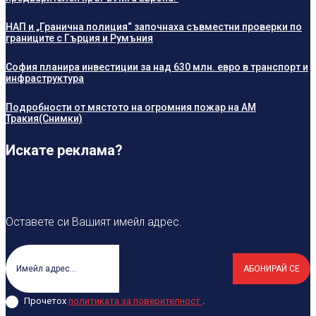
НАП и „Гранична полиция“ започнаха съвместни проверки по
границите с Гърция и Румъния
София планира инвестиции за над 630 млн. евро в транспорт и
инфраструктура
Подробности от мястото на огромния пожар на АМ
Тракия(Снимки)
Искате реклама?
Оставете си Вашият имейл адрес.
АБОНИРАЙ СЕ
Прочетох
политиката за поверителност
.