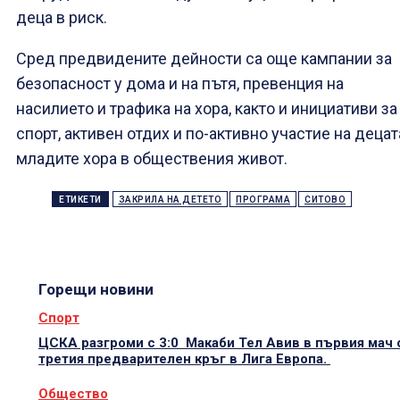
деца в риск.
Сред предвидените дейности са още кампании за
безопасност у дома и на пътя, превенция на
насилието и трафика на хора, както и инициативи за
спорт, активен отдих и по-активно участие на децат
младите хора в обществения живот.
ЕТИКЕТИ
ЗАКРИЛА НА ДЕТЕТО
ПРОГРАМА
СИТОВО
Горещи новини
Спорт
ЦСКА разгроми с 3:0 Макаби Тел Авив в първия мач 
третия предварителен кръг в Лига Европа.
Общество