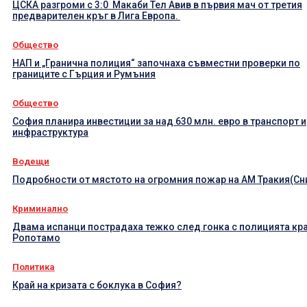
ЦСКА разгроми с 3:0 Макаби Тел Авив в първия мач от третия
предварителен кръг в Лига Европа.
Общество
НАП и „Гранична полиция“ започнаха съвместни проверки по
границите с Гърция и Румъния
Общество
София планира инвестиции за над 630 млн. евро в транспорт и
инфраструктура
Водещи
Подробности от мястото на огромния пожар на АМ Тракия(Сн
Криминално
Двама испанци пострадаха тежко след гонка с полицията кр
Ропотамо
Политика
Край на кризата с боклука в София?