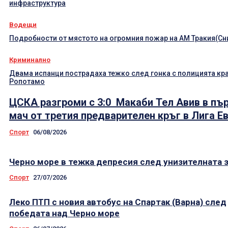
инфраструктура
Водещи
Подробности от мястото на огромния пожар на АМ Тракия(Сн
Криминално
Двама испанци пострадаха тежко след гонка с полицията кр
Ропотамо
ЦСКА разгроми с 3:0 Макаби Тел Авив в пъ
мач от третия предварителен кръг в Лига Е
Спорт
06/08/2026
Черно море в тежка депресия след унизителната 
Спорт
27/07/2026
Леко ПТП с новия автобус на Спартак (Варна) след
победата над Черно море