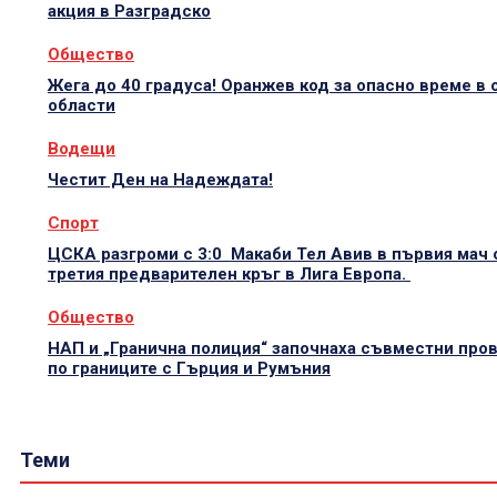
акция в Разградско
Общество
Жега до 40 градуса! Оранжев код за опасно време в 
области
Водещи
Честит Ден на Надеждата!
Спорт
ЦСКА разгроми с 3:0 Макаби Тел Авив в първия мач 
третия предварителен кръг в Лига Европа.
Общество
НАП и „Гранична полиция“ започнаха съвместни про
по границите с Гърция и Румъния
Теми