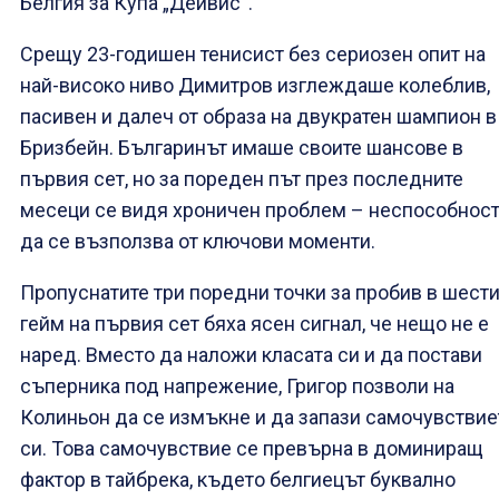
Белгия за Купа „Дейвис“.
Срещу 23-годишен тенисист без сериозен опит на
най-високо ниво Димитров изглеждаше колеблив,
пасивен и далеч от образа на двукратен шампион в
Бризбейн. Българинът имаше своите шансове в
първия сет, но за пореден път през последните
месеци се видя хроничен проблем – неспособнос
да се възползва от ключови моменти.
Пропуснатите три поредни точки за пробив в шест
гейм на първия сет бяха ясен сигнал, че нещо не е
наред. Вместо да наложи класата си и да постави
съперника под напрежение, Григор позволи на
Колиньон да се измъкне и да запази самочувствие
си. Това самочувствие се превърна в доминиращ
фактор в тайбрека, където белгиецът буквално