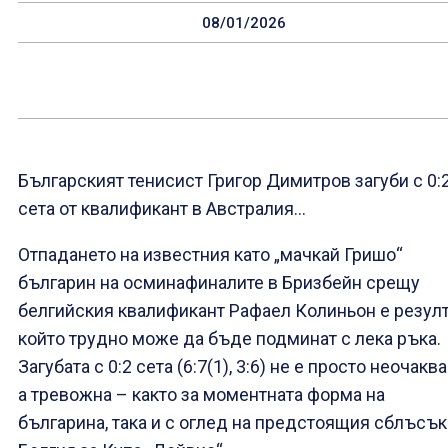
08/01/2026
Българският тенисист Григор Димитров загуби с 0:
сета от квалификант в Австралия…
Отпадането на известния като „мачкай Гришо“
българин на осминафиналите в Бризбейн срещу
белгийския квалификант Рафаел Колиньон е резулт
който трудно може да бъде подминат с лека ръка.
Загубата с 0:2 сета (6:7(1), 3:6) не е просто неочаква
а тревожна – както за моментната форма на
българина, така и с оглед на предстоящия сблъсък