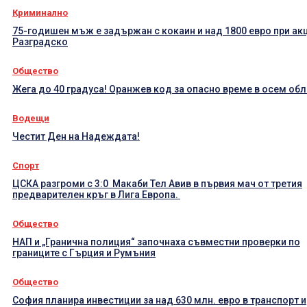
Криминално
75-годишен мъж е задържан с кокаин и над 1800 евро при ак
Разградско
Общество
Жега до 40 градуса! Оранжев код за опасно време в осем об
Водещи
Честит Ден на Надеждата!
Спорт
ЦСКА разгроми с 3:0 Макаби Тел Авив в първия мач от третия
предварителен кръг в Лига Европа.
Общество
НАП и „Гранична полиция“ започнаха съвместни проверки по
границите с Гърция и Румъния
Общество
София планира инвестиции за над 630 млн. евро в транспорт и