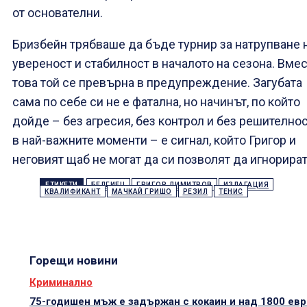
от основателни.
Бризбейн трябваше да бъде турнир за натрупване 
увереност и стабилност в началото на сезона. Вме
това той се превърна в предупреждение. Загубата
сама по себе си не е фатална, но начинът, по който
дойде – без агресия, без контрол и без решително
в най-важните моменти – е сигнал, който Григор и
неговият щаб не могат да си позволят да игнорират
ЕТИКЕТИ
БЕЛГИЕЦ
ГРИГОР ДИМИТРОВ
ИЗЛАГАЦИЯ
КВАЛИФИКАНТ
МАЧКАЙ ГРИШО
РЕЗИЛ
ТЕНИС
Горещи новини
Криминално
75-годишен мъж е задържан с кокаин и над 1800 евр