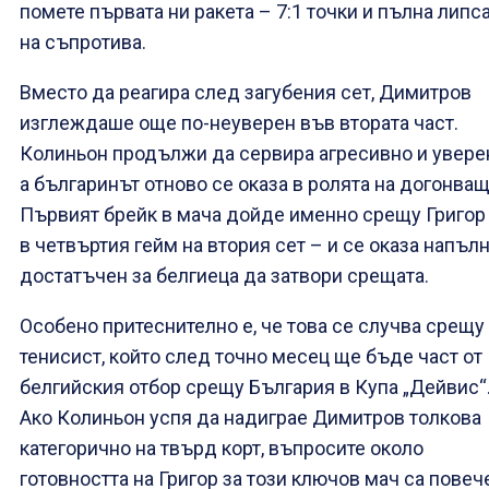
помете първата ни ракета – 7:1 точки и пълна липс
на съпротива.
Вместо да реагира след загубения сет, Димитров
изглеждаше още по-неуверен във втората част.
Колиньон продължи да сервира агресивно и увере
а българинът отново се оказа в ролята на догонващ
Първият брейк в мача дойде именно срещу Григор
в четвъртия гейм на втория сет – и се оказа напъл
достатъчен за белгиеца да затвори срещата.
Особено притеснително е, че това се случва срещу
тенисист, който след точно месец ще бъде част от
белгийския отбор срещу България в Купа „Дейвис“
Ако Колиньон успя да надиграе Димитров толкова
категорично на твърд корт, въпросите около
готовността на Григор за този ключов мач са повеч