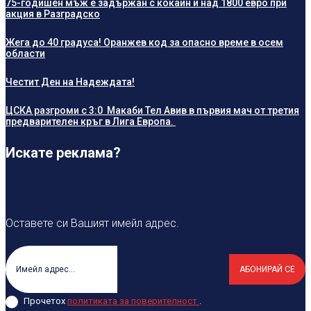
75-годишен мъж е задържан с кокаин и над 1800 евро при
акция в Разградско
Жега до 40 градуса! Оранжев код за опасно време в осем
области
Честит Ден на Надеждата!
ЦСКА разгроми с 3:0 Макаби Тел Авив в първия мач от третия
предварителен кръг в Лига Европа.
Искате реклама?
Оставете си Вашият имейл адрес.
АБОНИРАЙ СЕ
Прочетох
политиката за поверителност
.