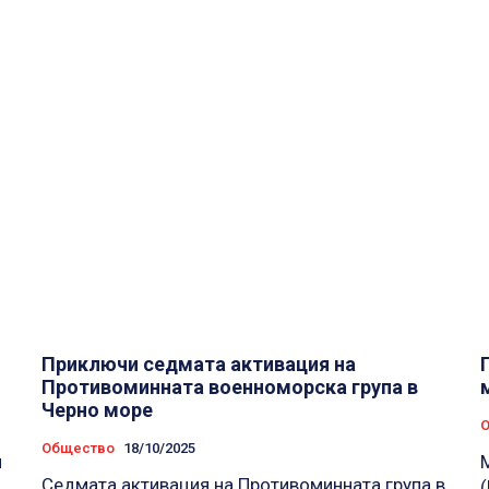
Приключи седмата активация на
Противоминната военноморска група в
Черно море
Общество
18/10/2025
н
Седмата активация на Противоминната група в