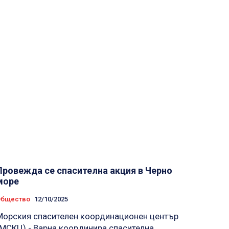
Провежда се спасителна акция в Черно
море
Общество
12/10/2025
Морския спасителен координационен център
(МСКЦ) - Варна координира спасителна