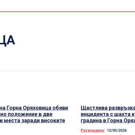
C
ЦА
на Горна Оряховица обяви
Щастлива развръзк
но положение в две
инцидента с шахта к
и места заради високите
градина в Горна Оря
Регионално
12/05/2026