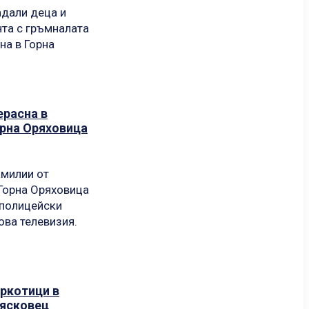
адали деца и
нта с гръмналата
на в Горна
расна в
орна Оряховица
милии от
 Горна Оряховица
 полицейски
ова телевизия.
аркотици в
Лясковец