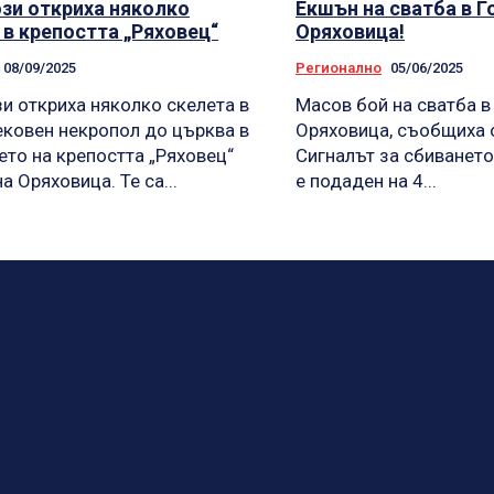
зи откриха няколко
Екшън на сватба в Г
 в крепостта „Ряховец“
Оряховица!
08/09/2025
Регионално
05/06/2025
и откриха няколко скелета в
Масов бой на сватба в
ковен некропол до църква в
Оряховица, съобщиха 
то на крепостта „Ряховец“
Сигналът за сбиването 
а Оряховица. Те са...
е подаден на 4...