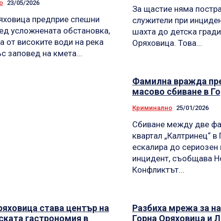
о
23/05/2026
За щастие няма постр
яховица предприе спешни
служители при инциде
ед усложнената обстановка,
шахта до детска гради
а от високите води на река
Оряховица. Това...
с заповед на кмета...
Фамилна вражда пре
масово сбиване в Г
Криминално
25/01/2026
Сбиване между две фа
квартал „Калтринец“ в
ескалира до сериозен
инцидент, съобщава Н
Конфликтът...
ряховица става център на
Разбиха мрежа за н
ската гастрономия в
Горна Оряховица и 