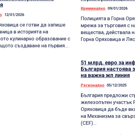
я
Криминално
09/01/2026
о
12/01/2026
Полицията в Горна Ор
яховица се готви да запише
мрежа за търговия с н
аница в историята на
вещества, действала н
ото кулинарно образование с
Горна Оряховица и Ляск
щото създаване на първия...
51 млрд. евро за ин
България настоява 
на важна жп линия
Регионално
05/12/2025
България предложи ст
железопътен участък 
Оряховица да бъде вк
на Механизма за свър
(CEF)...