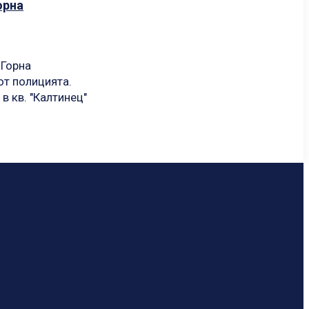
орна
 Горна
от полицията.
в кв. "Калтинец"