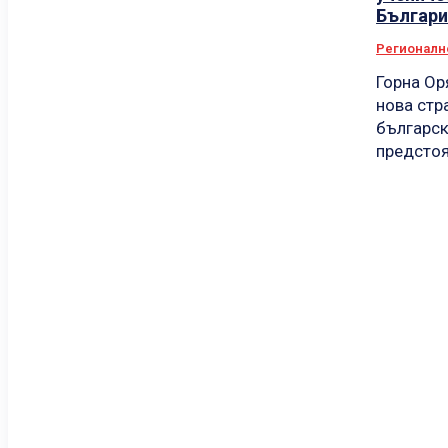
Българи
Регионалн
Горна Ор
нова стр
българск
предстоя