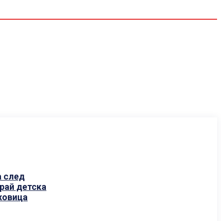
Спорт
Водещи
Екип
а след
рай детска
ховица