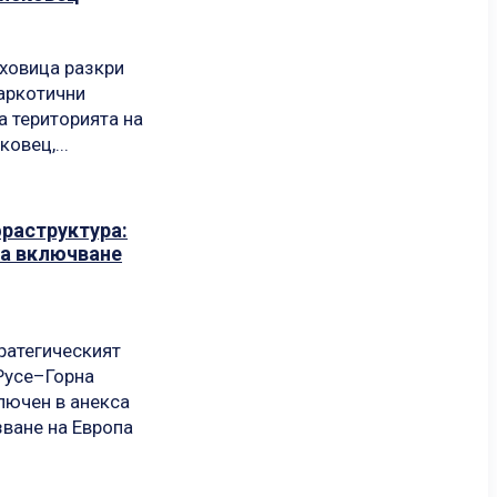
яховица разкри
аркотични
а територията на
овец,...
фраструктура:
за включване
ратегическият
Русе–Горна
лючен в анекса
зване на Европа