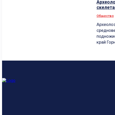
Археоло
скелета
Общество
Археолоз
среднове
подножие
край Горн