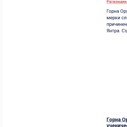
Регионалн
Горна Ор
мерки сл
причинен
Янтра. Съ
Горна О
учениче