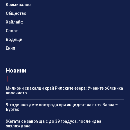
Криминално
Общество
Хайлайф
Спорт
Водещи
Екип
Новини
Милиони скакалци край Рилските езера: Учените обясниха
явлението
9-годишно дете пострада при инцидент на пътя Варна –
Бургас
Жегата се завръща с до 39 градуса, после идва
захлаждане