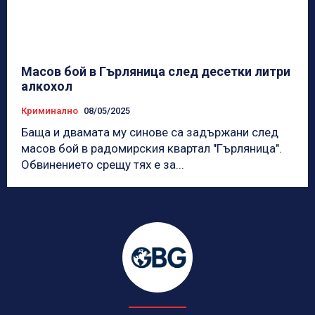
Масов бой в Гърляница след десетки литри
алкохол
Криминално
08/05/2025
Баща и двамата му синове са задържани след
масов бой в радомирския квартал "Гърляница".
Обвинението срещу тях е за...