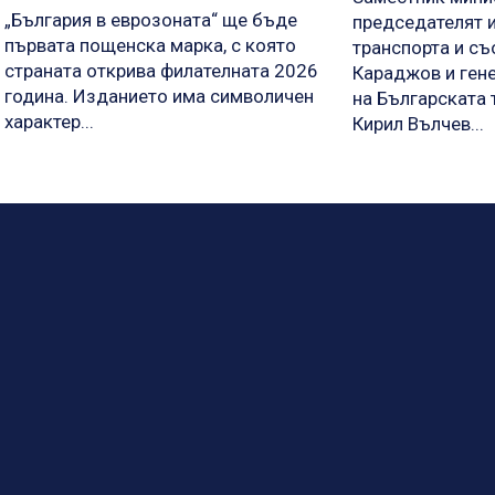
„България в еврозоната“ ще бъде
председателят 
първата пощенска марка, с която
транспорта и с
страната открива филателната 2026
Караджов и ген
година. Изданието има символичен
на Българската 
характер...
Кирил Вълчев...