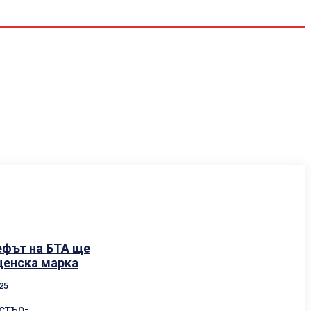
Спорт
Водещи
Екип
ефът на БТА ще
щенска марка
25
стър-