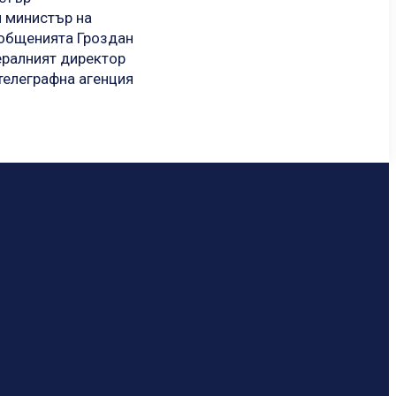
и министър на
ъобщенията Гроздан
ералният директор
телеграфна агенция