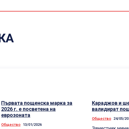
C
КА
Първата пощенска марка за
Караджов и ш
2026 г. е посветена на
валидират по
еврозоната
Общество
24/05/20
Общество
13/01/2026
Заместник мини