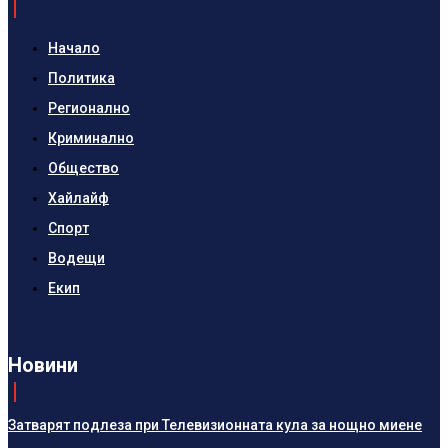
Начало
Политика
Регионално
Криминално
Общество
Хайлайф
Спорт
Водещи
Екип
Новини
Затварят подлеза при Телевизионната кула за нощно миене