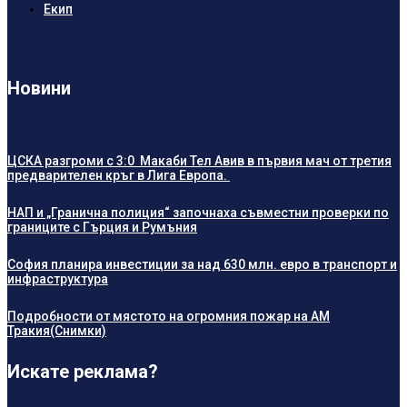
Екип
Новини
ЦСКА разгроми с 3:0 Макаби Тел Авив в първия мач от третия
предварителен кръг в Лига Европа.
НАП и „Гранична полиция“ започнаха съвместни проверки по
границите с Гърция и Румъния
София планира инвестиции за над 630 млн. евро в транспорт и
инфраструктура
Подробности от мястото на огромния пожар на АМ
Тракия(Снимки)
Искате реклама?