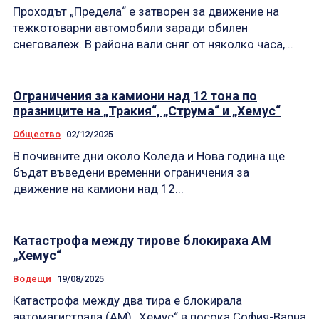
Проходът „Предела“ е затворен за движение на
тежкотоварни автомобили заради обилен
снеговалеж. В района вали сняг от няколко часа,...
Ограничения за камиони над 12 тона по
празниците на „Тракия“, „Струма“ и „Хемус“
Общество
02/12/2025
В почивните дни около Коледа и Нова година ще
бъдат въведени временни ограничения за
движение на камиони над 12...
Катастрофа между тирове блокираха АМ
„Хемус“
Водещи
19/08/2025
Катастрофа между два тира е блокирала
автомагистрала (АМ) „Хемус“ в посока София-Варна