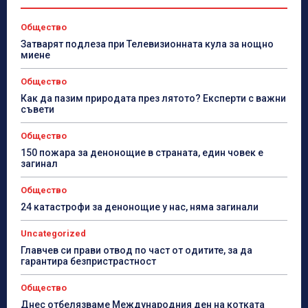
Общество
Затварят подлеза при Телевизионната кула за нощно
миене
Общество
Как да пазим природата през лятото? Експерти с важни
съвети
Общество
150 пожара за денонощие в страната, един човек е
загинал
Общество
24 катастрофи за денонощие у нас, няма загинали
Uncategorized
Главчев си прави отвод по част от одитите, за да
гарантира безпристрастност
Общество
Днес отбелязваме Международния ден на котката