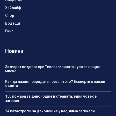
Хайлайф
Спорт
Водещи
Екип
Новини
Затварят подлеза при Телевизионната кула за нощно
миене
Как да пазим природата през лятото? Експерти с важни
съвети
150 пожара за денонощие в страната, един човек е
загинал
24 катастрофи за денонощие у нас, няма загинали