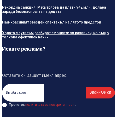
Рекордна санкция: Meta трябва да плати 942 млн. долара
заради безопасността на децата
Най-красивият звезден спектакъл на лятото предстои
Хората с аутизъм разбират емоциите по различен, но също
толкова ефективен начин
Искате реклама?
Оставете си Вашият имейл адрес.
АБОНИРАЙ СЕ
Прочетох
политиката за поверителност
.