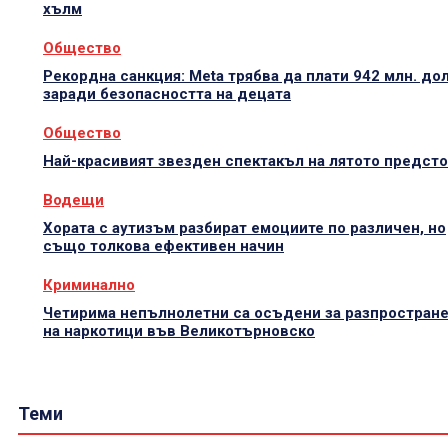
хълм
Общество
Рекордна санкция: Meta трябва да плати 942 млн. до
заради безопасността на децата
Общество
Най-красивият звезден спектакъл на лятото предст
Водещи
Хората с аутизъм разбират емоциите по различен, но
също толкова ефективен начин
Криминално
Четирима непълнолетни са осъдени за разпростран
на наркотици във Великотърновско
Теми