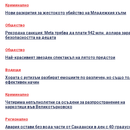
Криминално
Нови разкрития за жестокото убийство на Младежкия хълм
Общество
Рекордна санкция: Meta трябва да плати 942 млн. долара зар
безопасността на децата
Общество
Най-красивият звезден спектакъл на лятото предстои
Водещи
Хората с аутизъм разбират емоциите по различен, но също т
ефективен начин
Криминално
Четирима непълнолетни са осъдени за разпространение на
наркотици във Великотърновско
Регионално
Авария остави без вода части от Сандански в ден с 40-градус