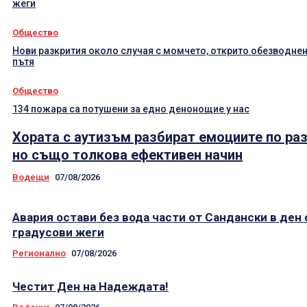
жеги
Общество
Нови разкрития около случая с момчето, открито обезводнен
пътя
Общество
134 пожара са потушени за едно денонощие у нас
Хората с аутизъм разбират емоциите по раз
но също толкова ефективен начин
Водещи
07/08/2026
Авария остави без вода части от Сандански в ден 
градусови жеги
Регионално
07/08/2026
Честит Ден на Надеждата!