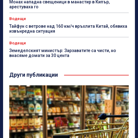
Монах нападна свещеници в манастир в Кипър,
арестуваха го
Водещи
Тайфун с ветрове над 160 км/ч връхлита Китай, обявиха
извънредна ситуация
Водещи
Земеделският министър: Зарзаватите са чисти, но
внасяме домати за 30 цента
Други публикации