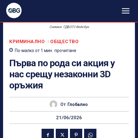
Снимки: ГДБОП/Фейсбук
КРИМИНАЛНО
ОБЩЕСТВО
По-малко от 1
мин.
прочитане
Първа по рода си акция у
нас срещу незаконни 3D
оръжия
От
Глобално
21/06/2026