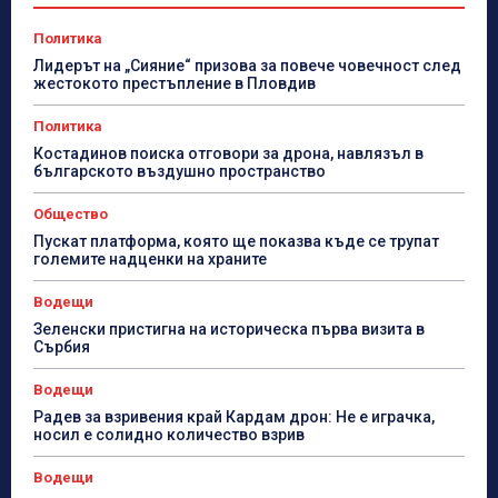
Политика
Лидерът на „Сияние“ призова за повече човечност след
жестокото престъпление в Пловдив
Политика
Костадинов поиска отговори за дрона, навлязъл в
българското въздушно пространство
Общество
Пускат платформа, която ще показва къде се трупат
големите надценки на храните
Водещи
Зеленски пристигна на историческа първа визита в
Сърбия
Водещи
Радев за взривения край Кардам дрон: Не е играчка,
носил е солидно количество взрив
Водещи