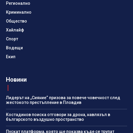
Регионално
Криминално
Общество
Хайлайф
Спорт
Водещи
Екип
Новини
Лидерът на „Сияние“ призова за повече човечност след
жестокото престъпление в Пловдив
Костадинов поиска отговори за дрона, навлязъл в
българското въздушно пространство
Пускат платформа, която ще показва къде се трупат