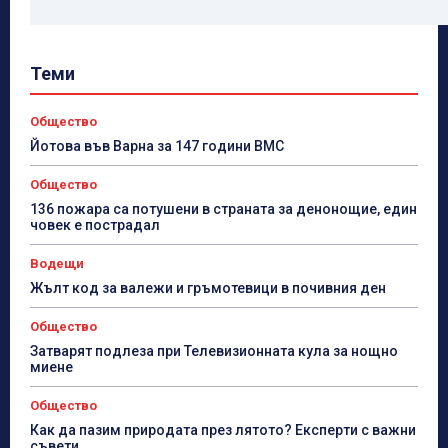
Теми
Общество
Йотова във Варна за 147 години ВМС
Общество
136 пожара са потушени в страната за денонощие, един
човек е пострадал
Водещи
Жълт код за валежи и гръмотевици в почивния ден
Общество
Затварят подлеза при Телевизионната кула за нощно
миене
Общество
Как да пазим природата през лятото? Експерти с важни
съвети