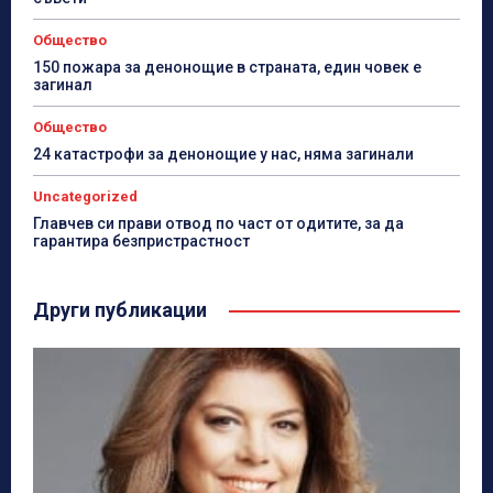
Общество
150 пожара за денонощие в страната, един човек е
загинал
Общество
24 катастрофи за денонощие у нас, няма загинали
Uncategorized
Главчев си прави отвод по част от одитите, за да
гарантира безпристрастност
Други публикации