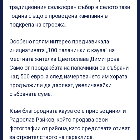
традиционния фолклорен събор в селото тази
година също е проведена кампания в
подкрепа на строежа.
Особено голям интерес предизвикала
инициативата „100 палачинки с кауза“ на
местната жителка Цветослава Димитрова.
Само от продажбата на палачинки са събрани
над 500 евро, а след изчерпването им хората
продължили да даряват, увеличавайки
събраната сума.
Към благородната кауза се е присъединил и
Радослав Райков, който продава свои
фотографии от района, като средствата отиват
за строителството на параклиса.