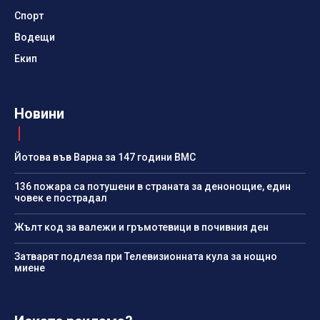
Спорт
Водещи
Екип
Новини
Йотова във Варна за 147 години ВМС
136 пожара са потушени в страната за денонощие, един
човек е пострадал
Жълт код за валежи и гръмотевици в почивния ден
Затварят подлеза при Телевизионната кула за нощно
миене