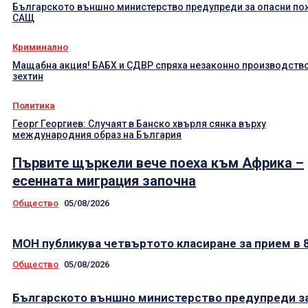
Българското външно министерство предупреди за опасни по
САЩ
Криминално
Мащабна акция! БАБХ и СДВР спряха незаконно производство
зехтин
Политика
Георг Георгиев: Случаят в Банско хвърля сянка върху
международния образ на България
Първите щъркели вече поеха към Африка –
есенната миграция започна
Общество
05/08/2026
МОН публикува четвъртото класиране за прием в 8
Общество
05/08/2026
Българското външно министерство предупреди з