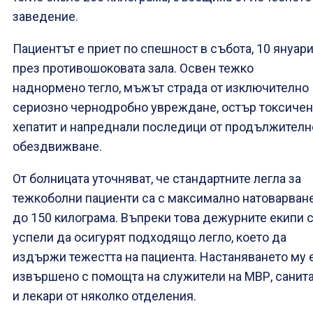
заведение.
Пациентът е приет по спешност в събота, 10 януари
през противошоковата зала. Освен тежко
наднормено тегло, мъжът страда от изключително
сериозно чернодробно увреждане, остър токсичен
хепатит и напреднали последици от продължителн
обездвижване.
От болницата уточняват, че стандартните легла за
тежкоболни пациенти са с максимално натоварван
до 150 килограма. Въпреки това дежурните екипи 
успели да осигурят подходящо легло, което да
издържи тежестта на пациента. Настаняването му 
извършено с помощта на служители на МВР, санит
и лекари от няколко отделения.