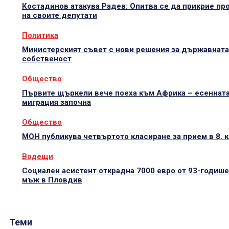
Костадинов атакува Радев: Опитва се да прикрие пр
на своите депутати
Политика
Министерският съвет с нови решения за държавната
собственост
Общество
Първите щъркели вече поеха към Африка – есеннат
миграция започна
Общество
МОН публикува четвъртото класиране за прием в 8. 
Водещи
Социален асистент открадна 7000 евро от 93-годиш
мъж в Пловдив
Теми