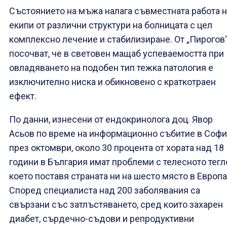
Състоянието на мъжа налага съвместната работа н
екипи от различни структури на болницата с цел
комплексно лечение и стабилизиране. От „Пирогов
посочват, че в световен мащаб успеваемостта при
овладяването на подобен тип тежка патология е
изключително ниска и обикновено с краткотраен
ефект.
По данни, изнесени от ендокринолога доц. Явор
Асьов по време на информационно събитие в Соф
през октомври, около 30 процента от хората над 18
години в България имат проблеми с телесното тегл
което поставя страната ни на шесто място в Европа
Според специалиста над 200 заболявания са
свързани със затлъстяването, сред които захарен
диабет, сърдечно-съдови и репродуктивни