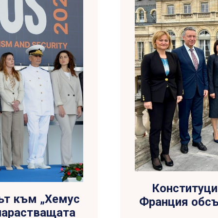
Конституци
ът към „Хемус
Франция обсъ
 нарастващата