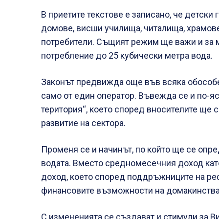
В приетите текстове е записано, че детски 
домове, висши училища, читалища, храмове
потребители. Същият режим ще важи и за 
потребление до 25 кубически метра вода.
Законът предвижда още във всяка обособе
само от един оператор. Въвежда се и по-я
територия“, което според вносителите ще 
развитие на сектора.
Променя се и начинът, по който ще се опр
водата. Вместо средномесечния доход кат
доход, което според поддръжниците на ре
финансовите възможности на домакинства
С измененията се създават и стимули за Ви