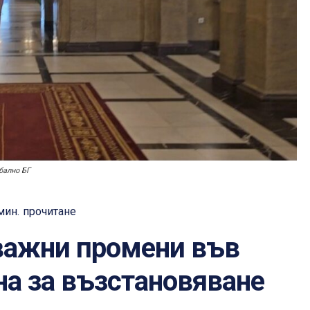
бално БГ
мин.
прочитане
важни промени във
на за възстановяване