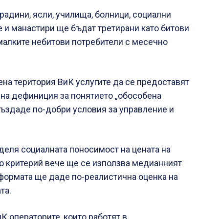
градини, ясли, училища, болници, социални
 и манастири ще бъдат третирани като битови
малките небитови потребители с месечно
на територия ВиК услугите да се предоставят
сна дефиниция за понятието „обособена
създаде по-добри условия за управление и
еделя социалната поносимост на цената на
о критерий вече ще се използва медианният
формата ще даде по-реалистична оценка на
та.
К операторите, които работят в