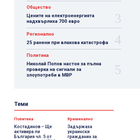
Общество
Цените на електроенергията
надхвърлиха 700 евро
Регионално
25 ранени при влакова катастрофа
Политика
Николай Попов настоя за пълна
проверка на сигнали за
злоупотреби в МВР
Теми
Политика
Криминално
Костадинов – Ще
Задържаха
активира ли
украински
България чл. 5 от
гражданин за