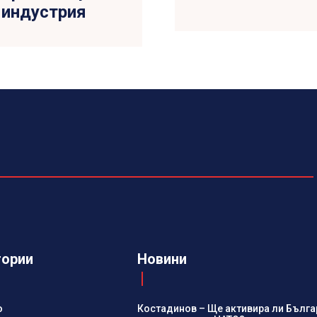
 индустрия
гории
Новини
о
Костадинов – Ще активира ли Българ