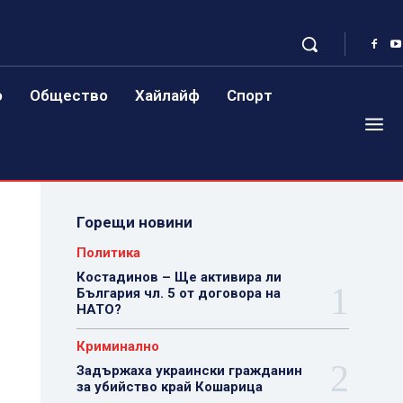
о
Общество
Хайлайф
Спорт
Горещи новини
Политика
Костадинов – Ще активира ли
България чл. 5 от договора на
НАТО?
Криминално
Задържаха украински гражданин
за убийство край Кошарица