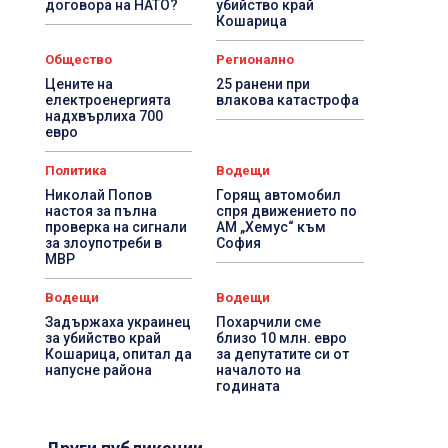
договора на НАТО?
убийство край
Кошарица
Общество
Регионално
Цените на
25 ранени при
електроенергията
влакова катастрофа
надхвърлиха 700
евро
Политика
Водещи
Николай Попов
Горящ автомобил
настоя за пълна
спря движението по
проверка на сигнали
АМ „Хемус“ към
за злоупотреби в
София
МВР
Водещи
Водещи
Задържаха украинец
Похарчили сме
за убийство край
близо 10 млн. евро
Кошарица, опитал да
за депутатите си от
напусне района
началото на
годината