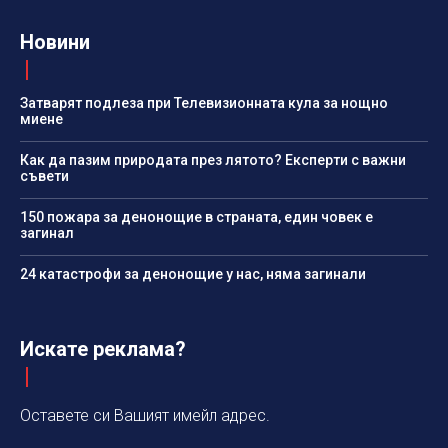
Новини
Затварят подлеза при Телевизионната кула за нощно
миене
Как да пазим природата през лятото? Експерти с важни
съвети
150 пожара за денонощие в страната, един човек е
загинал
24 катастрофи за денонощие у нас, няма загинали
Искате реклама?
Оставете си Вашият имейл адрес.