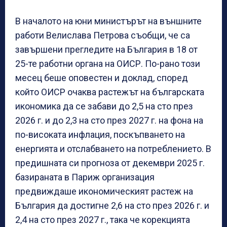
В началото на юни министърът на външните
работи Велислава Петрова съобщи, че са
завършени прегледите на България в 18 от
25-те работни органа на ОИСР. По-рано този
месец беше оповестен и доклад, според
който ОИСР очаква растежът на българската
икономика да се забави до 2,5 на сто през
2026 г. и до 2,3 на сто през 2027 г. на фона на
по-високата инфлация, поскъпването на
енергията и отслабването на потреблението. В
предишната си прогноза от декември 2025 г.
базираната в Париж организация
предвиждаше икономическият растеж на
България да достигне 2,6 на сто през 2026 г. и
2,4 на сто през 2027 г., така че корекцията