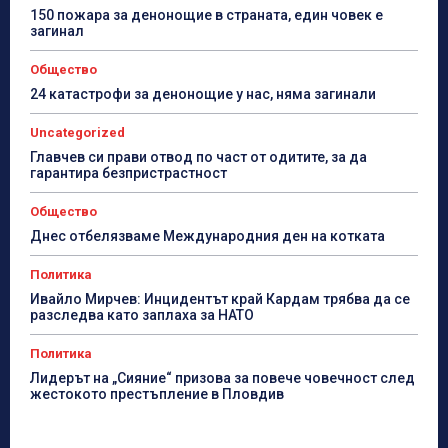
150 пожара за денонощие в страната, един човек е
загинал
Общество
24 катастрофи за денонощие у нас, няма загинали
Uncategorized
Главчев си прави отвод по част от одитите, за да
гарантира безпристрастност
Общество
Днес отбелязваме Международния ден на котката
Политика
Ивайло Мирчев: Инцидентът край Кардам трябва да се
разследва като заплаха за НАТО
Политика
Лидерът на „Сияние“ призова за повече човечност след
жестокото престъпление в Пловдив