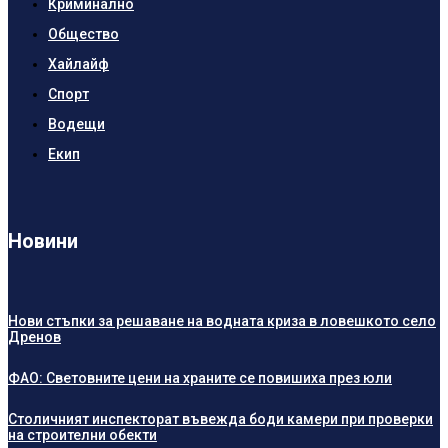
Криминално
Общество
Хайлайф
Спорт
Водещи
Екип
Новини
Нови стъпки за решаване на водната криза в ловешкото село
Дренов
ФАО: Световните цени на храните се повишиха през юли
Столичният инспекторат въвежда боди камери при проверки
на строителни обекти