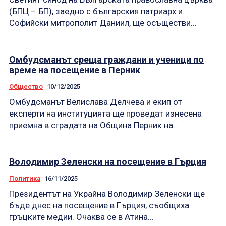
(БПЦ – БП), заедно с българския патриарх и
Софийски митрополит Даниил, ще осъществи...
Омбудсманът среща граждани и ученици по
време на посещение в Перник
Общество
10/12/2025
Омбудсманът Велислава Делчева и екип от
експерти на институцията ще проведат изнесена
приемна в сградата на Община Перник на...
Володимир Зеленски на посещение в Гърция
Политика
16/11/2025
Президентът на Украйна Володимир Зеленски ще
бъде днес на посещение в Гърция, съобщиха
гръцките медии. Очаква се в Атина...