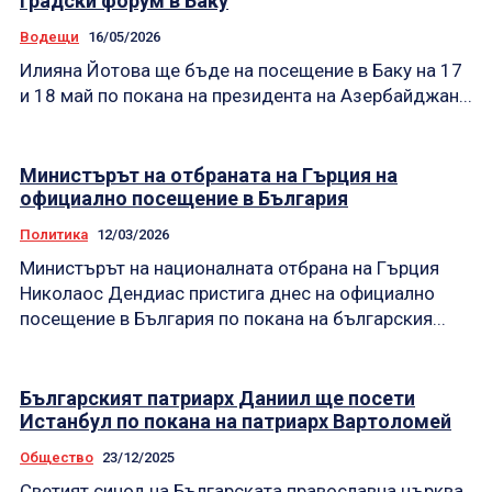
градски форум в Баку
Водещи
16/05/2026
Илияна Йотова ще бъде на посещение в Баку на 17
и 18 май по покана на президента на Азербайджан...
Министърът на отбраната на Гърция на
официално посещение в България
Политика
12/03/2026
Министърът на националната отбрана на Гърция
Николаос Дендиас пристига днес на официално
посещение в България по покана на българския...
Българският патриарх Даниил ще посети
Истанбул по покана на патриарх Вартоломей
Общество
23/12/2025
Светият синод на Българската православна църква