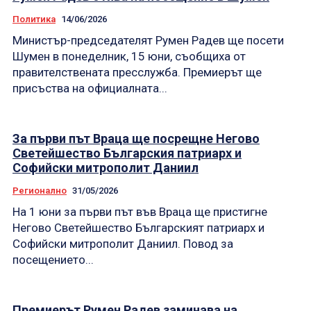
Политика
14/06/2026
Министър-председателят Румен Радев ще посети
Шумен в понеделник, 15 юни, съобщиха от
правителствената пресслужба. Премиерът ще
присъства на официалната...
За първи път Враца ще посрещне Негово
Светейшество Българския патриарх и
Софийски митрополит Даниил
Регионално
31/05/2026
На 1 юни за първи път във Враца ще пристигне
Негово Светейшество Българският патриарх и
Софийски митрополит Даниил. Повод за
посещението...
Премиерът Румен Радев заминава на