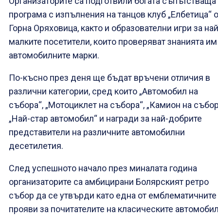
Организаторите са подготвили богата съпътстваща
програма с изпълнения на танцов клуб „Елбетица“ 
Горна Оряховица, както и образователни игри за най
малките посетители, които проверяват знанията им
автомобилните марки.
По-късно през деня ще бъдат връчени отличия в
различни категории, сред които „Автомобил на
събора“, „Мотоциклет на събора“, „Камион на събор
„Най-стар автомобил“ и награди за най-добрите
представители на различните автомобилни
десетилетия.
След успешното начало през миналата година
организаторите са амбицирани Болярският ретро
събор да се утвърди като една от емблематичните
прояви за почитателите на класическите автомоби