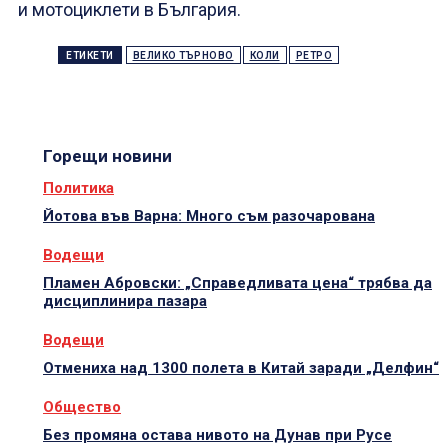
и мотоциклети в България.
ЕТИКЕТИ
ВЕЛИКО ТЪРНОВО
КОЛИ
РЕТРО
Горещи новини
Политика
Йотова във Варна: Много съм разочарована
Водещи
Пламен Абровски: „Справедливата цена“ трябва да
дисциплинира пазара
Водещи
Отмениха над 1300 полета в Китай заради „Делфин“
Общество
Без промяна остава нивото на Дунав при Русе