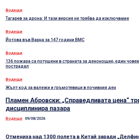
Водещи
Тагарев за дрона: И тази версия не трябва да изключваме
Водещи
Йотова във Варна за 147 години ВМС
Водещи
136 пожара са потушени в страната за денонощие, един човек
пострадал
Водещи
Жълт код за валежи и гръмотевици в почивния ден
Пламен Абровски: „Справедливата цена“ тр
дисциплинира пазара
Водещи
09/08/2026
Отмениха над 1300 полета в Китай заради „Делфи