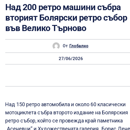
Над 200 ретро машини събра
вторият Болярски ретро събор
във Велико Търново
От
Глобално
27/06/2026
Над 150 ретро автомобила и около 60 класически
мотоциклета събра второто издание на Болярския
ретро събор, който се провежда край паметника
„Асеневци“ и Художествената галерия „Борис Дене