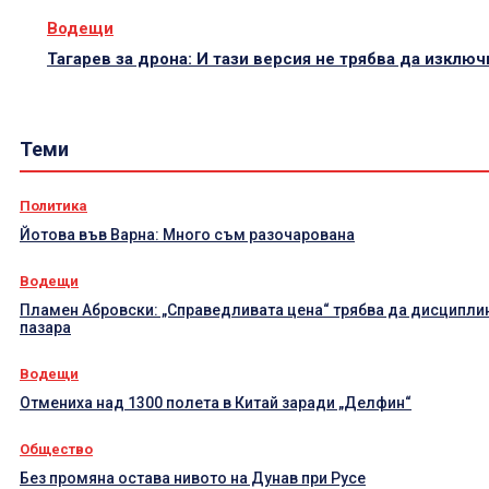
Водещи
Тагарев за дрона: И тази версия не трябва да изклю
Теми
Политика
Йотова във Варна: Много съм разочарована
Водещи
Пламен Абровски: „Справедливата цена“ трябва да дисципли
пазара
Водещи
Отмениха над 1300 полета в Китай заради „Делфин“
Общество
Без промяна остава нивото на Дунав при Русе