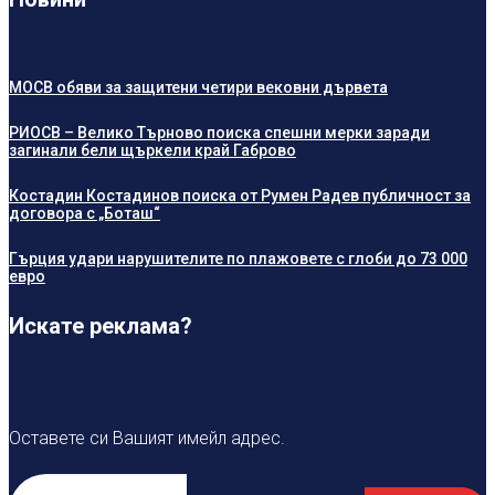
МОСВ обяви за защитени четири вековни дървета
РИОСВ – Велико Търново поиска спешни мерки заради
загинали бели щъркели край Габрово
Костадин Костадинов поиска от Румен Радев публичност за
договора с „Боташ“
Гърция удари нарушителите по плажовете с глоби до 73 000
евро
Искате реклама?
Оставете си Вашият имейл адрес.