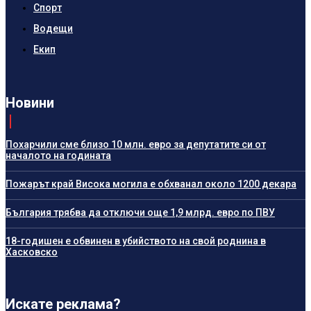
Спорт
Водещи
Екип
Новини
Похарчили сме близо 10 млн. евро за депутатите си от
началото на годината
Пожарът край Висока могила е обхванал около 1200 декара
България трябва да отключи още 1,9 млрд. евро по ПВУ
18-годишен е обвинен в убийството на свой роднина в
Хасковско
Искате реклама?