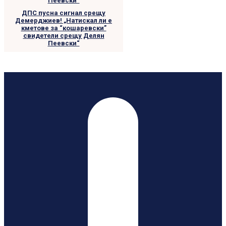
ДПС пусна сигнал срещу
Демерджиев! „Натискал ли е
кметове за “кошаревски”
свидетели срещу Делян
Пеевски“