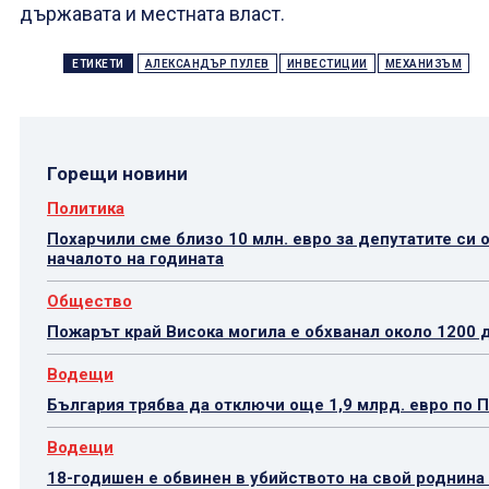
държавата и местната власт.
ЕТИКЕТИ
АЛЕКСАНДЪР ПУЛЕВ
ИНВЕСТИЦИИ
МЕХАНИЗЪМ
Горещи новини
Политика
Похарчили сме близо 10 млн. евро за депутатите си 
началото на годината
Общество
Пожарът край Висока могила е обхванал около 1200 
Водещи
България трябва да отключи още 1,9 млрд. евро по 
Водещи
18-годишен е обвинен в убийството на свой роднина