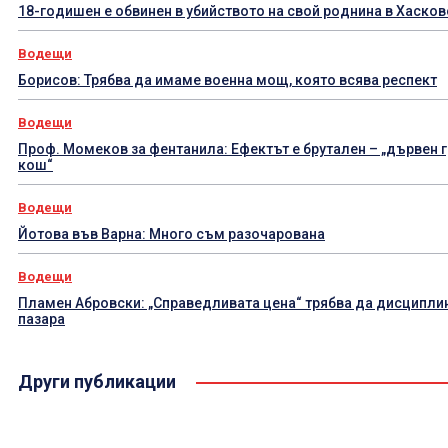
18-годишен е обвинен в убийството на свой роднина в Хаско
Водещи
Борисов: Трябва да имаме военна мощ, която всява респект
Водещи
Проф. Момеков за фентанила: Ефектът е брутален – „дървен 
кош“
Водещи
Йотова във Варна: Много съм разочарована
Водещи
Пламен Абровски: „Справедливата цена“ трябва да дисципли
пазара
Други публикации