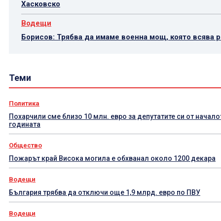
Хасковско
Водещи
Борисов: Трябва да имаме военна мощ, която всява 
Теми
Политика
Похарчили сме близо 10 млн. евро за депутатите си от начало
годината
Общество
Пожарът край Висока могила е обхванал около 1200 декара
Водещи
България трябва да отключи още 1,9 млрд. евро по ПВУ
Водещи